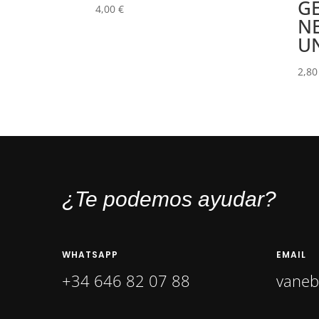
GE
4,00
€
N
U
2,8
¿Te podemos ayudar?
WHATSAPP
EMAIL
+34 646 82 07 88
vane