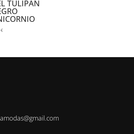
L TULIPÁN
EGRO
NICORNIO
0
€
bamodas@gmail.com