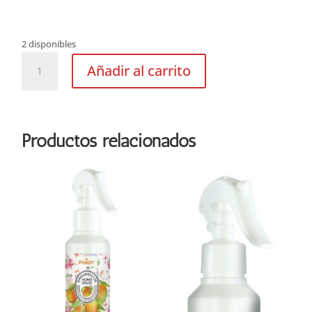
2 disponibles
Jardín
Añadir al carrito
de
Hadas
varillas
cantidad
Productos relacionados