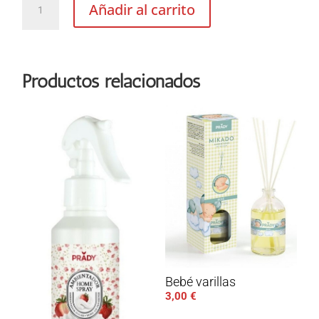
Añadir al carrito
de
Spa
spray
cantidad
Productos relacionados
Bebé varillas
3,00
€