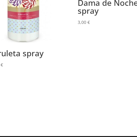
Dama de Noch
spray
3,00
€
ruleta spray
0
€