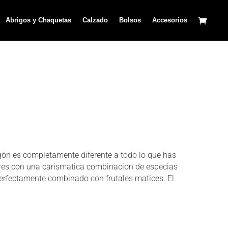
Abrigos y Chaquetas
Calzado
Bolsos
Accesorios
ón es completamente diferente a todo lo que has
ares con una carismatica combinacion de especias
 perfectamente combinado con frutales matices. El