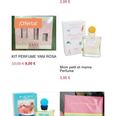
2,00
€
¡Oferta!
KIT PERFUME YANI ROSA
El
El
10,00
€
8,00
€
Mom petit et mama
precio
precio
Perfume
original
actual
3,00
€
era:
es:
10,00 €.
8,00 €.