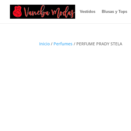
Vestidos
Blusas y Tops
Inicio
/
Perfumes
/ PERFUME PRADY STELA